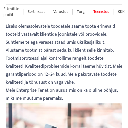
Ettevõtte
Sertifikaat
Varustus
Turg
Teenistus
KKK
profiil
Lisaks olemasolevatele toodetele saame toota erinevaid
tooteid vastavalt klientide joonistele või proovidele.
Suhtleme teiega varases staadiumis üksikasjalikult.
Alustame tootmist pärast seda, kui klient selle kinnitab.
Tootmisprotsessi ajal kontrollime rangelt toodete
kvaliteeti. Kvaliteediprobleemide korral teeme hüvitist. Meie
garantiiperiood on 12–24 kuud. Meie pakutavate toodete
kvaliteeti ja tõhusust on väga vähe.
Meie Enterprise Tenet on ausus, mis on ka oluline põhjus,
miks me muutume paremaks.