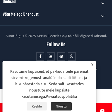
Uudised
Võta Meiega Ühendust
Autoriõigus © 2025 Kexun Electric Co., Ltd. Kõik õigused kaitstud.
Follow Us
X
Links
Sitemap
RSS
XML
Privaatsuspoliitika
Kasutame küpsiseid, et pakkuda teile paremat
sirvimiskogemust, analüüsida saidi liiklust ja
isikupärastada sisu. Seda saiti kasutades
nõustute meie küpsiste
kasutamisega.
Privaatsuspoliitika
Keeldu
Nõustu



