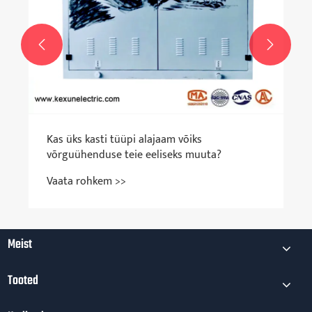


Kas üks kasti tüüpi alajaam võiks
võrguühenduse teie eeliseks muuta?
Vaata rohkem >>
Meist
Tooted