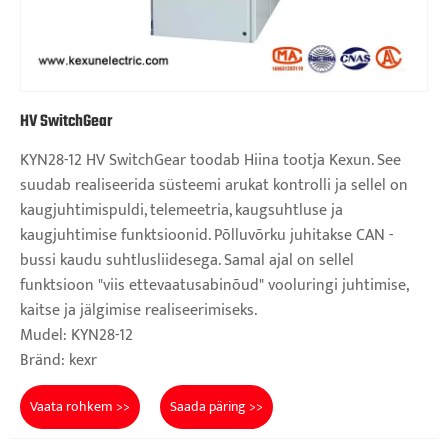
HV SwitchGear
KYN28-12 HV SwitchGear toodab Hiina tootja Kexun. See
suudab realiseerida süsteemi arukat kontrolli ja sellel on
kaugjuhtimispuldi, telemeetria, kaugsuhtluse ja
kaugjuhtimise funktsioonid. Põlluvõrku juhitakse CAN -
bussi kaudu suhtlusliidesega. Samal ajal on sellel
funktsioon "viis ettevaatusabinõud" vooluringi juhtimise,
kaitse ja jälgimise realiseerimiseks.
Mudel: KYN28-12
Bränd: kexr
Vaata rohkem >>
Saada päring >>