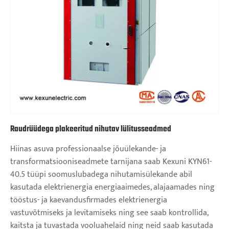
Raudrüüdega plakeeritud nihutav lülitusseadmed
Hiinas asuva professionaalse jõuülekande- ja
transformatsiooniseadmete tarnijana saab Kexuni KYN61-
40.5 tüüpi soomuslubadega nihutamisülekande abil
kasutada elektrienergia energiaaimedes, alajaamades ning
tööstus- ja kaevandusfirmades elektrienergia
vastuvõtmiseks ja levitamiseks ning see saab kontrollida,
kaitsta ja tuvastada vooluahelaid ning neid saab kasutada