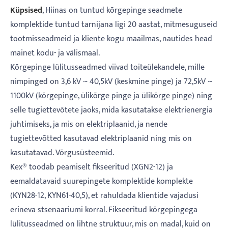
Küpsised
, Hiinas on tuntud kõrgepinge seadmete
komplektide tuntud tarnijana ligi 20 aastat, mitmesuguseid
tootmisseadmeid ja kliente kogu maailmas, nautides head
mainet kodu- ja välismaal.
Kõrgepinge lülitusseadmed viivad toiteülekandele, mille
nimpinged on 3,6 kV ~ 40,5kV (keskmine pinge) ja 72,5kV ~
1100kV (kõrgepinge, ülikõrge pinge ja ülikõrge pinge) ning
selle tugiettevõtete jaoks, mida kasutatakse elektrienergia
juhtimiseks, ja mis on elektriplaanid, ja nende
tugiettevõtted kasutavad elektriplaanid ning mis on
kasutatavad. Võrgusüsteemid.
Kex® toodab peamiselt fikseeritud (XGN2-12) ja
eemaldatavaid suurepingete komplektide komplekte
(KYN28-12, KYN61-40,5), et rahuldada klientide vajadusi
erineva stsenaariumi korral. Fikseeritud kõrgepingega
lülitusseadmed on lihtne struktuur, mis on madal, kuid on