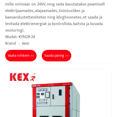
mille nimiväär on 24kV, ning seda kasutatakse peamiselt
elektrijaamades, alajaamades, tööstuslikes ja
kaevandustettevõtetes ning kõrghoonetes, et saada ja
levitada elektrienergiat ja kontrollida, kaitsta ja kuvada
vooluringi.
Mudel: KYN28-24
Bränd ： kexr
Vaata rohkem >>
Saada päring >>