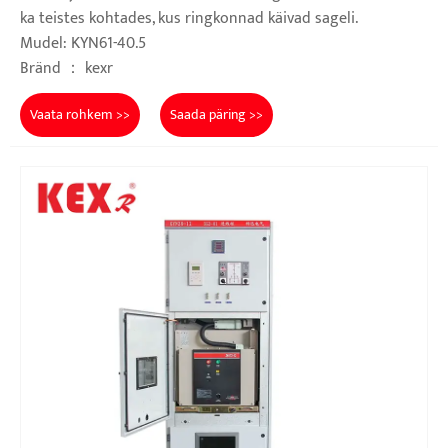
ka teistes kohtades, kus ringkonnad käivad sageli.
Mudel: KYN61-40.5
Bränd ： kexr
Vaata rohkem >>
Saada päring >>