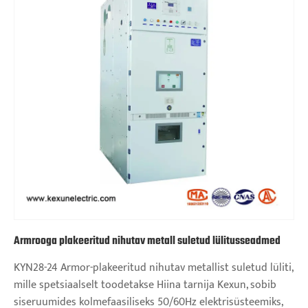
Armrooga plakeeritud nihutav metall suletud lülitusseadmed
KYN28-24 Armor-plakeeritud nihutav metallist suletud lüliti,
mille spetsiaalselt toodetakse Hiina tarnija Kexun, sobib
siseruumides kolmefaasiliseks 50/60Hz elektrisüsteemiks,