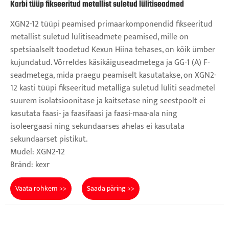
Karbi tüüp fikseeritud metallist suletud lülitiseadmed
XGN2-12 tüüpi peamised primaarkomponendid fikseeritud
metallist suletud lülitiseadmete peamised, mille on
spetsiaalselt toodetud Kexun Hiina tehases, on kõik ümber
kujundatud. Võrreldes käsikäiguseadmetega ja GG-1 (A) F-
seadmetega, mida praegu peamiselt kasutatakse, on XGN2-
12 kasti tüüpi fikseeritud metalliga suletud lüliti seadmetel
suurem isolatsioonitase ja kaitsetase ning seestpoolt ei
kasutata faasi- ja faasifaasi ja faasi-maa-ala ning
isoleergaasi ning sekundaarses ahelas ei kasutata
sekundaarset pistikut.
Mudel: XGN2-12
Bränd: kexr
Vaata rohkem >>
Saada päring >>