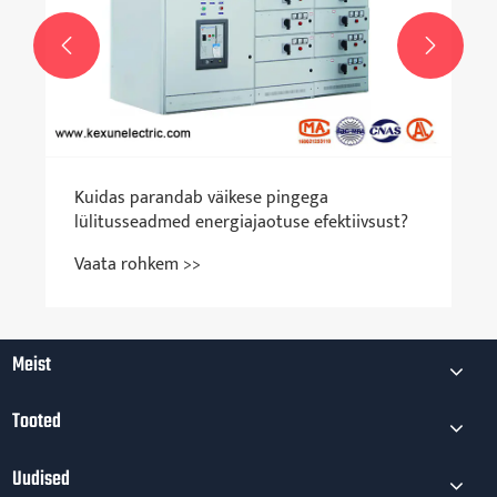


Kuidas parandab väikese pingega
lülitusseadmed energiajaotuse efektiivsust?
Vaata rohkem >>
Meist
Tooted
Uudised