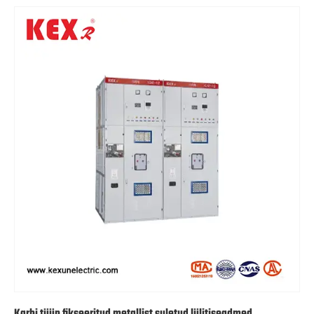
Karbi tüüp fikseeritud metallist suletud lülitiseadmed