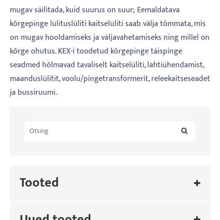
mugav säilitada, kuid suurus on suur; Eemaldatava
kõrgepinge lülituslüliti kaitselüliti saab välja tõmmata, mis
on mugav hooldamiseks ja väljavahetamiseks ning millel on
kõrge ohutus. KEX-i toodetud kõrgepinge täispinge
seadmed hõlmavad tavaliselt kaitselüliti, lahtiühendamist,
maanduslülitit, voolu/pingetransformerit, releekaitseseadet
ja bussiruumi.
Tooted
Uued tooted