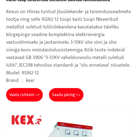
Kexun on Hiinas tuntud jõuülekande- ja teisendusseadmete
tootja ning selle XGN2-12 tüüpi kasti tüüpi fikseeritud
metallist suletud lülitiülekandena kasutatakse täieliku
kõrgepinge seadme komplektina elektrienergia
vastuvõtmiseks ja jaotamiseks 3-10kV ühe siini ja ühe
siiniga koos möödasõidusüsteemiga. Kõik toote indeksid
vastavad GB 3906 "3-35KV vahelduvvoolu metalli suletud
lüliti", IEC298 tehnilise standardi ja "viis ennetava" nõuetele.
Mudel: XGN2-12
Bränd ： kexr
Vaata rohkem >>
Saada päring >>