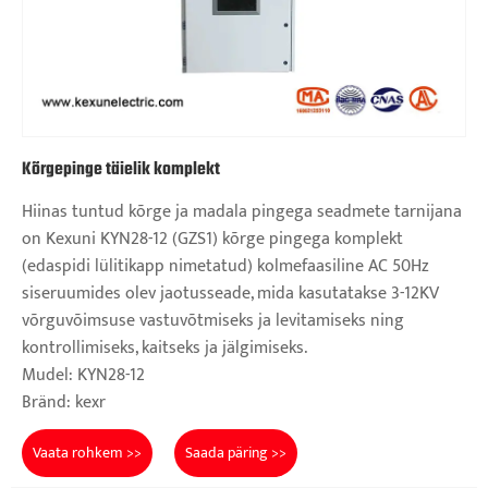
Kõrgepinge täielik komplekt
Hiinas tuntud kõrge ja madala pingega seadmete tarnijana
on Kexuni KYN28-12 (GZS1) kõrge pingega komplekt
(edaspidi lülitikapp nimetatud) kolmefaasiline AC 50Hz
siseruumides olev jaotusseade, mida kasutatakse 3-12KV
võrguvõimsuse vastuvõtmiseks ja levitamiseks ning
kontrollimiseks, kaitseks ja jälgimiseks.
Mudel: KYN28-12
Bränd: kexr
Vaata rohkem >>
Saada päring >>