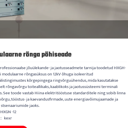
ulaarne rõnga põhiseade
professionaalse jõuülekande- ja jaotusseadmete tarnija toodetud HXGH-
pi modulaarne rõngasüksus on 12kV õhuga isoleeritud
välistingimustes kõrgepingega ringvõrguühendus, mida kasutatakse
lt rõngavõrgu toiteallikaks, kaablikoks ja jaotussüsteemi terminali
s. See toode vastab Hiina elektritööstuse standarditele ning sobib linna
ivõrgu, tööstus- ja kaevandusfirmade, uute energiavõimujaamade ja
stsenaariumide jaoks.
 HXGN -12
： kexr