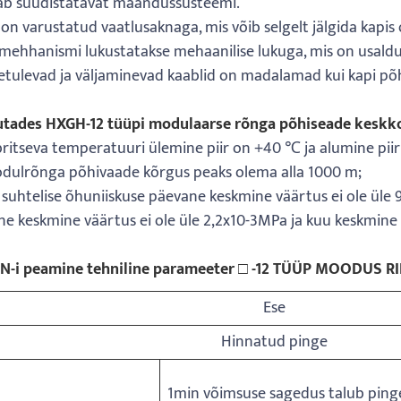
b süüdistatavat maandussüsteemi.
on varustatud vaatlusaknaga, mis võib selgelt jälgida kapi
mehhanismi lukustatakse mehaanilise lukuga, mis on usald
etulevad ja väljaminevad kaablid on madalamad kui kapi põ
utades HXGH-12 tüüpi modulaarse rõnga põhiseade keskk
ritseva temperatuuri ülemine piir on +40 ℃ ja alumine piir
odulrõnga põhivaade kõrgus peaks olema alla 1000 m;
 suhtelise õhuniiskuse päevane keskmine väärtus ei ole üle
e keskmine väärtus ei ole üle 2,2x10-3MPa ja kuu keskmine
N-i peamine tehniline parameeter □ -12 TÜÜP MOODUS R
Ese
Hinnatud pinge
1min võimsuse sagedus talub ping