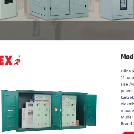
Mod
Hiina 
12 tüü
sise-/
peamise
kaitsek
elektr
muude 
Mudel:
Bränd 