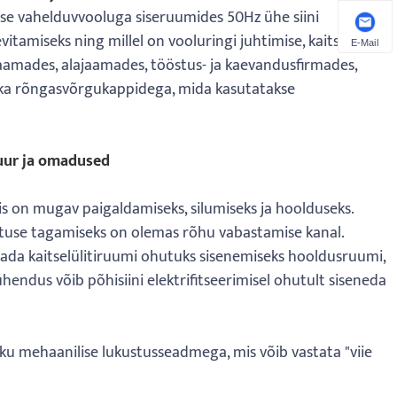
se vahelduvvooluga siseruumides 50Hz ühe siini
itamiseks ning millel on vooluringi juhtimise, kaitsmise ja
E-Mail
jaamades, alajaamades, tööstus- ja kaevandusfirmades,
ka rõngasvõrgukappidega, mida kasutatakse
uur ja omadused
is on mugav paigaldamiseks, silumiseks ja hoolduseks.
hutuse tagamiseks on olemas rõhu vabastamise kanal.
ada kaitselülitiruumi ohutuks sisenemiseks hooldusruumi,
hendus võib põhisiini elektrifitseerimisel ohutult siseneda
iku mehaanilise lukustusseadmega, mis võib vastata "viie