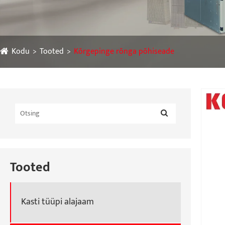
Kodu
Tooted
Kõrgepinge rõnga põhiseade
Tooted
Kasti tüüpi alajaam