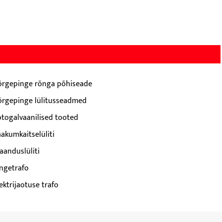
õrgepinge rõnga põhiseade
õrgepinge lülitusseadmed
otogalvaanilised tooted
aakumkaitselüliti
aanduslüliti
ingetrafo
ektrijaotuse trafo