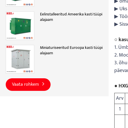
▶ oma
▶ Uks 
Eelinstalleeritud Ameerika kasti tüüpi
▶ Töö
alajaam
▶ Siss
○ kas
1. Ümb
Miniaturiseeritud Euroopa kasti tüüpi
alajaam
2. Mo
3. õhu
päevan
Vaata rohkem
● HXG
Arv
1