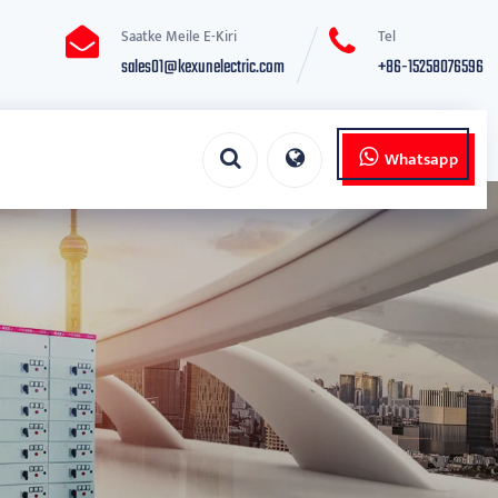
Saatke Meile E-Kiri
Tel
sales01@kexunelectric.com
+86-15258076596
Whatsapp