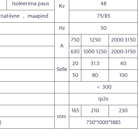
Isoleerima paus
48
Kv
ernatiivne ， maapind
75/85
Hz
50
750
1250
2000-3150
A
630
1000 1250
2000-3150
20
31.5
40
Selle
50
80
100
＜ 300
Ip2x
165
210
230
mm
)
750*1000*1885