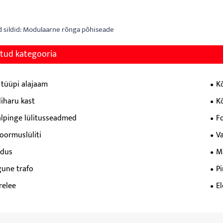
sildid: Modulaarne rõnga põhiseade
tud kategooria
 tüüpi alajaam
K
iharu kast
K
lpinge lülitusseadmed
F
oormuslüliti
V
dus
M
gune trafo
P
relee
El