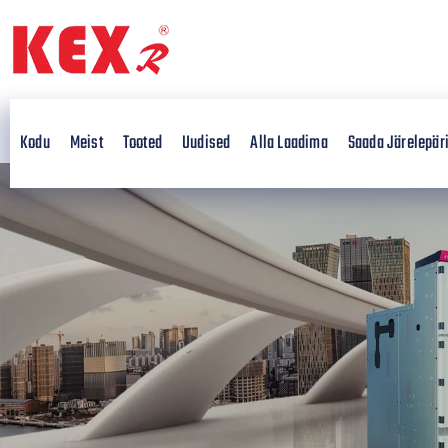
Kodu
Meist
Tooted
Uudised
Alla Laadima
Saada Järelepär