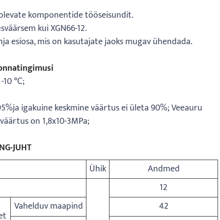
s olevate komponentide tööseisundit.
usväärsem kui XGN66-12.
hja esiosa, mis on kasutajate jaoks mugav ühendada.
onnatingimusi
 -10 ℃;
 95%ja igakuine keskmine väärtus ei ületa 90%; Veeauru
 väärtus on 1,8x10-3MPa;
ING-JUHT
Ühik
Andmed
12
Vahelduv maapind
42
et