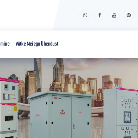
imine
Võtke Meiega Ühendust