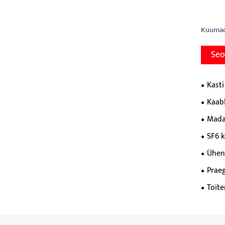
Kuumad 
Seo
Kasti
Kaabl
Mada
SF6 k
Ühen
Prae
Toite