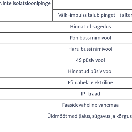
Ninte isolatsioonipinge
Välk -impulss talub pinget （alt
Hinnatud sagedus
Põhibussi nimivool
Haru bussi nimivool
4S püsiv vool
Hinnatud püsiv vool
Põhiahela elektriline
IP -kraad
Faasidevaheline vahemaa
Üldmõõtmed (laius, sügavus ja kõrgus