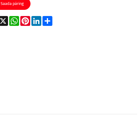
Saada päring
acebook
X
WhatsApp
Pinterest
LinkedIn
Share