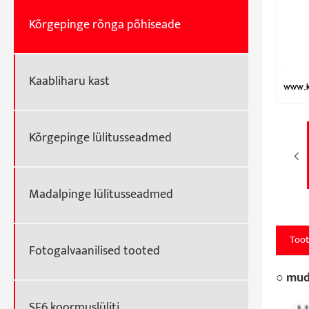
Kõrgepinge rõnga põhiseade
Kaabliharu kast
Kõrgepinge lülitusseadmed
Madalpinge lülitusseadmed
Toot
Fotogalvaanilised tooted
○ mud
SF6 koormuslüliti