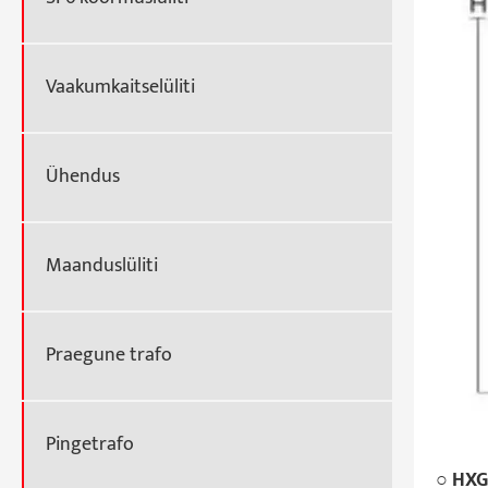
Vaakumkaitselüliti
Ühendus
Maanduslüliti
Praegune trafo
Pingetrafo
○ HXG