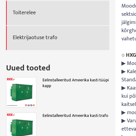
Moodul
Toiterelee
sektsi
jälgim
kõrgh
Elektrijaotuse trafo
vahet
○ HXG
▶ Mood
Uued tooted
▶ Kale
Standa
Eelinstalleeritud Ameerika kasti tüüpi
kapp
▶ Kaas
kui põ
kaitse
▶ moo
Eelinstalleeritud Ameerika kasti trafo
▶ Varu
etteva