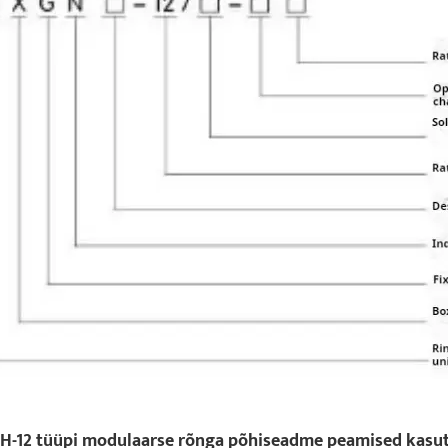
H-12 tüüpi modulaarse rõnga põhiseadme peamised kasutu