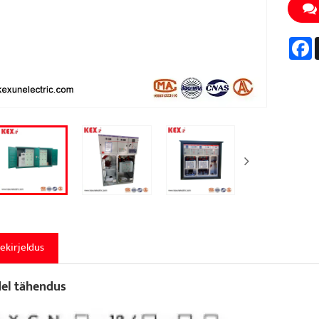
F
ekirjeldus
el tähendus